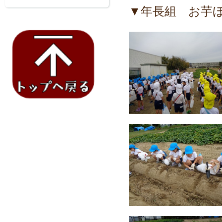
▼年長組 お芋