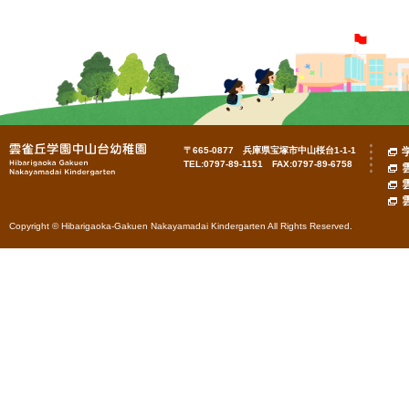
〒665-0877 兵庫県宝塚市中山桜台1-1-1
TEL:0797-89-1151 FAX:0797-89-6758
Copyright © Hibarigaoka-Gakuen Nakayamadai Kindergarten All Rights Reserved.