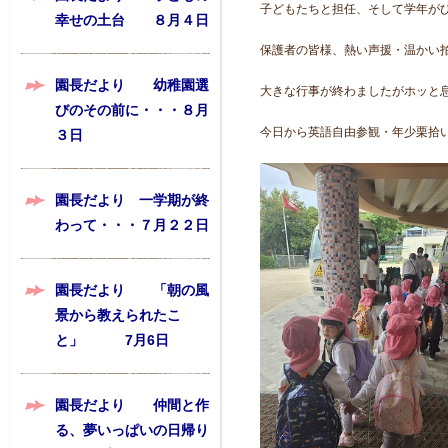
子どもたちと担任、そして学年が
幸せの土台 ８月４日
保護者の皆様、熱い声援・温かい
園長だより 幼稚園選
大きな行事が終わましたがホッと息
びのその前に・・・８月
今日から英語自由参観・年少栗拾
３日
園長だより 一学期が終
わって・・・７月２２日
園長だより 「朝の風
景から教えられたこ
と」 7月6日
園長だより 仲間と作
る、夢いっぱいの日帰り