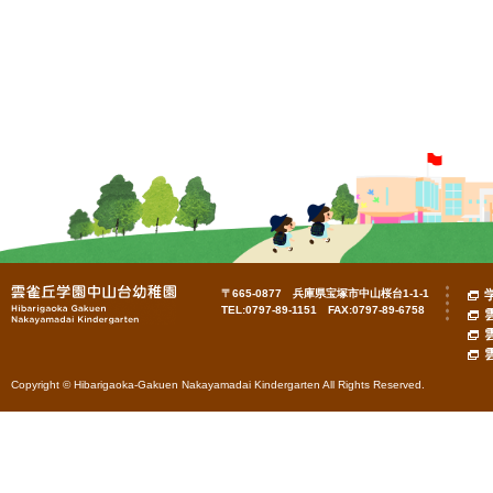
〒665-0877 兵庫県宝塚市中山桜台1-1-1
TEL:0797-89-1151 FAX:0797-89-6758
Copyright © Hibarigaoka-Gakuen Nakayamadai Kindergarten All Rights Reserved.