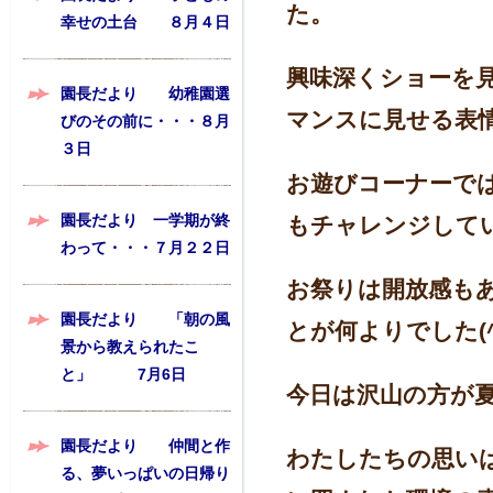
た。
幸せの土台 ８月４日
興味深くショーを
園長だより 幼稚園選
マンスに見せる表
びのその前に・・・８月
３日
お遊びコーナーで
園長だより 一学期が終
もチャレンジして
わって・・・７月２２日
お祭りは開放感も
園長だより 「朝の風
とが何よりでした(^^
景から教えられたこ
と」 7月6日
今日は沢山の方が
園長だより 仲間と作
わたしたちの思い
る、夢いっぱいの日帰り