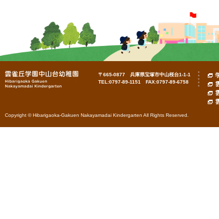
〒665-0877 兵庫県宝塚市中山桜台1-1-1
TEL:0797-89-1151 FAX:0797-89-6758
Copyright © Hibarigaoka-Gakuen Nakayamadai Kindergarten All Rights Reserved.